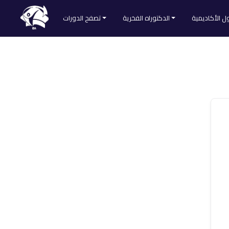
ل الأكاديمية
الدكتوراه الفخرية
تصفح الدورات
طلب الحصول على الدكتوراه الفخرية
تصفح كل الدورات
Divider
لائحة المقبولين
التنمية الذاتية
ا
الطب والتغذية
العلوم الشرعية
لمنصة
اللغات والآداب
علم النفس والاجتماع
علوم التدريس
علوم التسويق
علوم الحاسوب