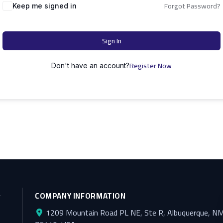
Forgot Password?
Keep me signed in
Sign In
Register Now
Don't have an account?
y
COMPANY INFORMATION
1209 Mountain Road PL NE, Ste R, Albuquerque, N