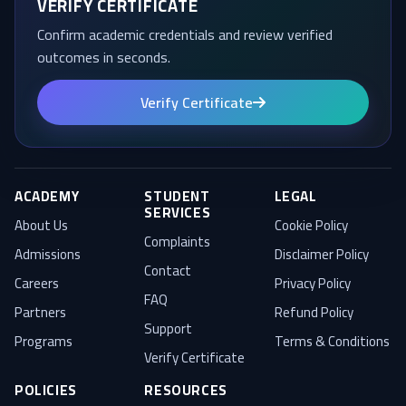
VERIFY CERTIFICATE
Confirm academic credentials and review verified
outcomes in seconds.
Verify Certificate
ACADEMY
STUDENT
LEGAL
SERVICES
About Us
Cookie Policy
Complaints
Admissions
Disclaimer Policy
Contact
Careers
Privacy Policy
FAQ
Partners
Refund Policy
Support
Programs
Terms & Conditions
Verify Certificate
POLICIES
RESOURCES