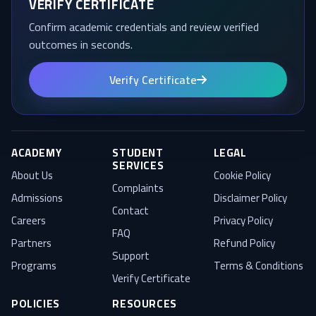
VERIFY CERTIFICATE
Confirm academic credentials and review verified
outcomes in seconds.
Verify Certificate
ACADEMY
STUDENT
LEGAL
SERVICES
About Us
Cookie Policy
Complaints
Admissions
Disclaimer Policy
Contact
Careers
Privacy Policy
FAQ
Partners
Refund Policy
Support
Programs
Terms & Conditions
Verify Certificate
POLICIES
RESOURCES