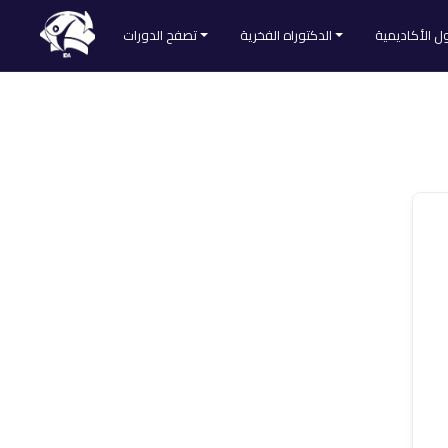
ل الأكاديمية
الدكتوراه الفخرية
تصفح الدورات
طلب الحصول على الدكتوراه الفخرية
تصفح كل الدورات
Divider
لائحة المقبولين
التنمية الذاتية
ا
الطب والتغذية
العلوم الشرعية
لمنصة
اللغات والآداب
علم النفس والاجتماع
علوم التدريس
علوم التسويق
علوم الحاسوب