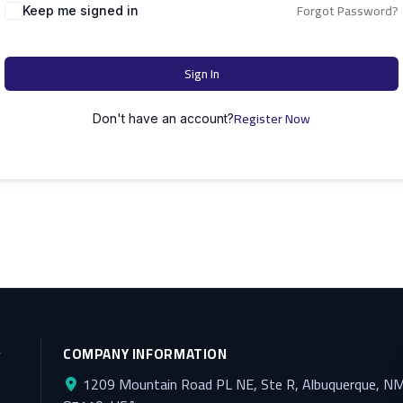
Forgot Password?
Keep me signed in
Sign In
Register Now
Don't have an account?
y
COMPANY INFORMATION
1209 Mountain Road PL NE, Ste R, Albuquerque, N