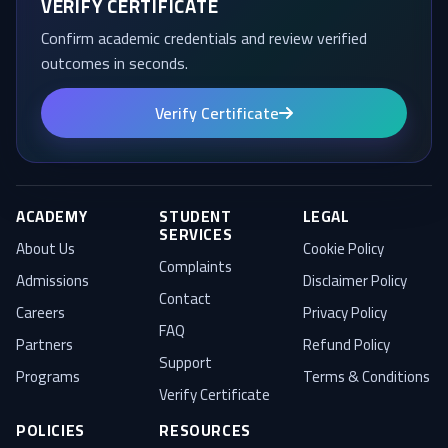
VERIFY CERTIFICATE
Confirm academic credentials and review verified
outcomes in seconds.
Verify Certificate
ACADEMY
STUDENT
LEGAL
SERVICES
About Us
Cookie Policy
Complaints
Admissions
Disclaimer Policy
Contact
Careers
Privacy Policy
FAQ
Partners
Refund Policy
Support
Programs
Terms & Conditions
Verify Certificate
POLICIES
RESOURCES