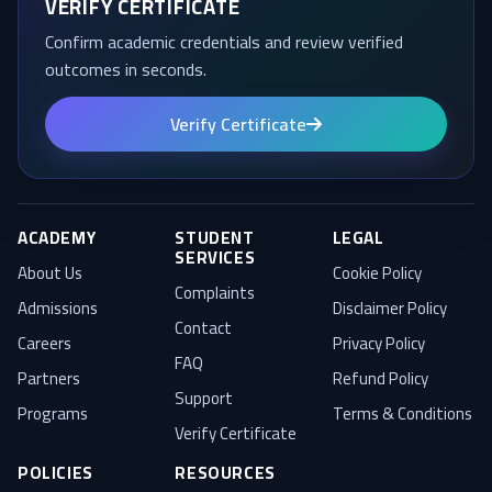
VERIFY CERTIFICATE
Confirm academic credentials and review verified
outcomes in seconds.
Verify Certificate
ACADEMY
STUDENT
LEGAL
SERVICES
About Us
Cookie Policy
Complaints
Admissions
Disclaimer Policy
Contact
Careers
Privacy Policy
FAQ
Partners
Refund Policy
Support
Programs
Terms & Conditions
Verify Certificate
POLICIES
RESOURCES