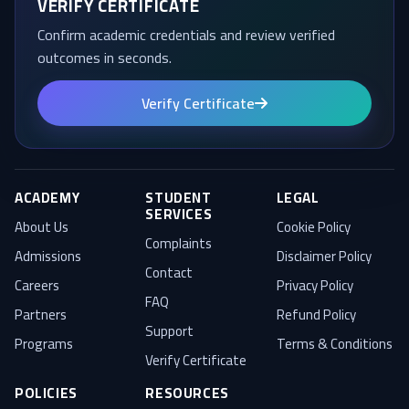
VERIFY CERTIFICATE
Confirm academic credentials and review verified
outcomes in seconds.
Verify Certificate
ACADEMY
STUDENT
LEGAL
SERVICES
About Us
Cookie Policy
Complaints
Admissions
Disclaimer Policy
Contact
Careers
Privacy Policy
FAQ
Partners
Refund Policy
Support
Programs
Terms & Conditions
Verify Certificate
POLICIES
RESOURCES