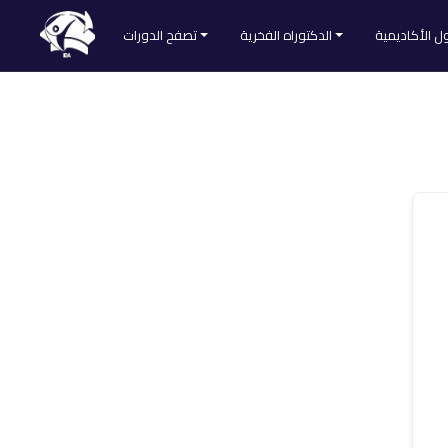
ل الأكاديمية
الدكتوراه الفخرية
تصفح الدورات
طلب الحصول على الدكتوراه الفخرية
تصفح كل الدورات
Divider
لائحة المقبولين
التنمية الذاتية
ا
الطب والتغذية
العلوم الشرعية
لمنصة
اللغات والآداب
علم النفس والاجتماع
علوم التدريس
علوم التسويق
علوم الحاسوب