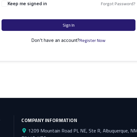
Forgot Password?
Keep me signed in
Sign In
Register Now
Don't have an account?
y
COMPANY INFORMATION
1209 Mountain Road PL NE, Ste R, Albuquerque, N