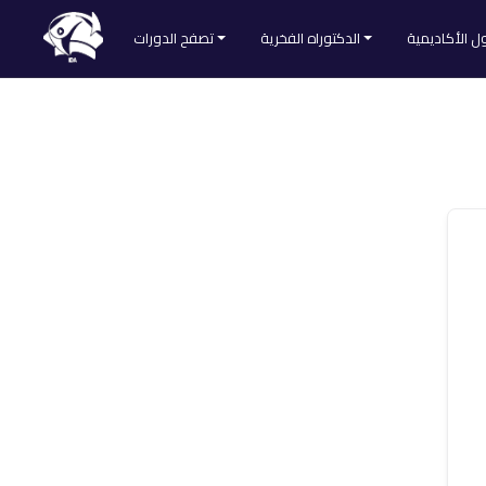
ل الأكاديمية
الدكتوراه الفخرية
تصفح الدورات
طلب الحصول على الدكتوراه الفخرية
تصفح كل الدورات
Divider
لائحة المقبولين
التنمية الذاتية
ا
الطب والتغذية
العلوم الشرعية
لمنصة
اللغات والآداب
علم النفس والاجتماع
علوم التدريس
علوم التسويق
علوم الحاسوب