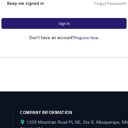
Forgot Password?
Keep me signed in
Sign In
Register Now
Don't have an account?
y
COMPANY INFORMATION
1209 Mountain Road PL NE, Ste R, Albuquerque, N