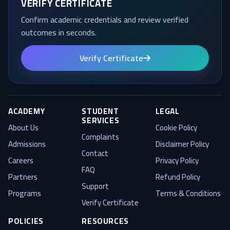
VERIFY CERTIFICATE
Confirm academic credentials and review verified
outcomes in seconds.
Verify Certificate
ACADEMY
STUDENT
LEGAL
SERVICES
About Us
Cookie Policy
Complaints
Admissions
Disclaimer Policy
Contact
Careers
Privacy Policy
FAQ
Partners
Refund Policy
Support
Programs
Terms & Conditions
Verify Certificate
POLICIES
RESOURCES