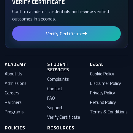
VERIFY CERTIFICATE
Confirm academic credentials and review verified
outcomes in seconds.
Verify Certificate
ACADEMY
STUDENT
LEGAL
SERVICES
About Us
Cookie Policy
Complaints
Admissions
Disclaimer Policy
Contact
Careers
Privacy Policy
FAQ
Partners
Refund Policy
Support
Programs
Terms & Conditions
Verify Certificate
POLICIES
RESOURCES