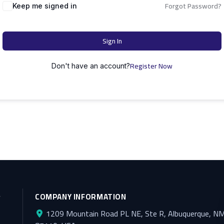
Forgot Password?
Keep me signed in
Sign In
Register Now
Don't have an account?
y
COMPANY INFORMATION
1209 Mountain Road PL NE, Ste R, Albuquerque, N