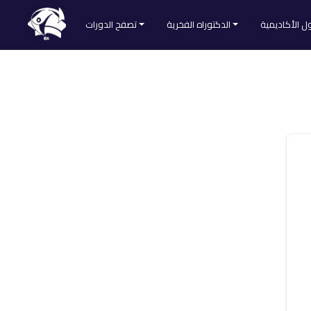
ل الأكاديمية
الدكتوراه الفخرية
تصفح الدورات
طلب الحصول على الدكتوراه الفخرية
تصفح كل الدورات
Divider
لائحة المقبولين
التنمية الذاتية
ا
الطب والتغذية
العلوم الشرعية
لمنصة
اللغات والآداب
علم النفس والاجتماع
علوم التدريس
علوم التسويق
علوم الحاسوب