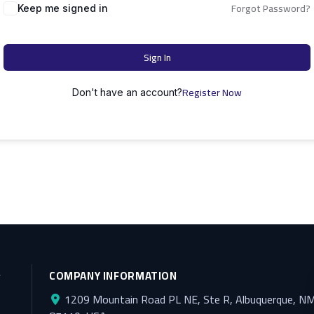
Forgot Password?
Keep me signed in
Sign In
Register Now
Don't have an account?
y
COMPANY INFORMATION
1209 Mountain Road PL NE, Ste R, Albuquerque, N