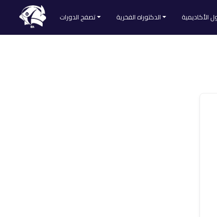
ل الأكاديمية
الدكتوراه الفخرية
تصفح الدورات
طلب الحصول على الدكتوراه الفخرية
تصفح كل الدورات
Divider
لائحة المقبولين
التنمية الذاتية
ا
الطب والتغذية
العلوم الشرعية
لمنصة
اللغات والآداب
علم النفس والاجتماع
علوم التدريس
علوم التسويق
علوم الحاسوب