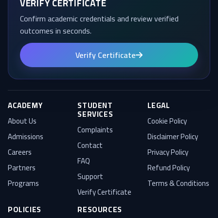
VERIFY CERTIFICATE
Confirm academic credentials and review verified
outcomes in seconds.
Verify Certificate
ACADEMY
STUDENT
LEGAL
SERVICES
About Us
Cookie Policy
Complaints
Admissions
Disclaimer Policy
Contact
Careers
Privacy Policy
FAQ
Partners
Refund Policy
Support
Programs
Terms & Conditions
Verify Certificate
POLICIES
RESOURCES