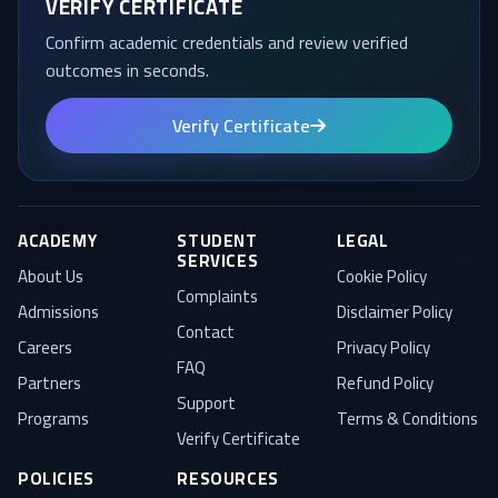
VERIFY CERTIFICATE
Confirm academic credentials and review verified
outcomes in seconds.
Verify Certificate
ACADEMY
STUDENT
LEGAL
SERVICES
About Us
Cookie Policy
Complaints
Admissions
Disclaimer Policy
Contact
Careers
Privacy Policy
FAQ
Partners
Refund Policy
Support
Programs
Terms & Conditions
Verify Certificate
POLICIES
RESOURCES