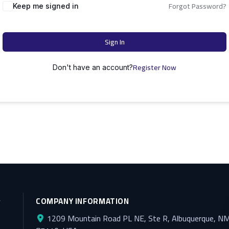
Forgot Password?
Keep me signed in
Sign In
Register Now
Don't have an account?
y
COMPANY INFORMATION
1209 Mountain Road PL NE, Ste R, Albuquerque, N