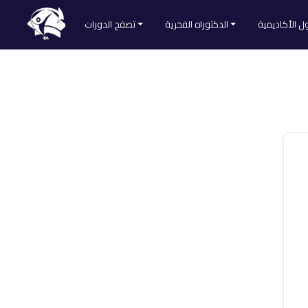
ل الأكاديمية
الدكتوراه الفخرية
تصفح الدورات
طلب الحصول على الدكتوراه الفخرية
تصفح كل الدورات
Divider
لائحة المقبولين
التنمية الذاتية
ا
الطب والتغذية
العلوم الشرعية
لمنصة
اللغات والآداب
علم النفس والاجتماع
علوم التدريس
علوم التسويق
علوم الحاسوب