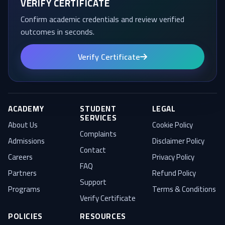
VERIFY CERTIFICATE
Confirm academic credentials and review verified
outcomes in seconds.
Verify Certificate
ACADEMY
STUDENT
LEGAL
SERVICES
About Us
Cookie Policy
Complaints
Admissions
Disclaimer Policy
Contact
Careers
Privacy Policy
FAQ
Partners
Refund Policy
Support
Programs
Terms & Conditions
Verify Certificate
POLICIES
RESOURCES