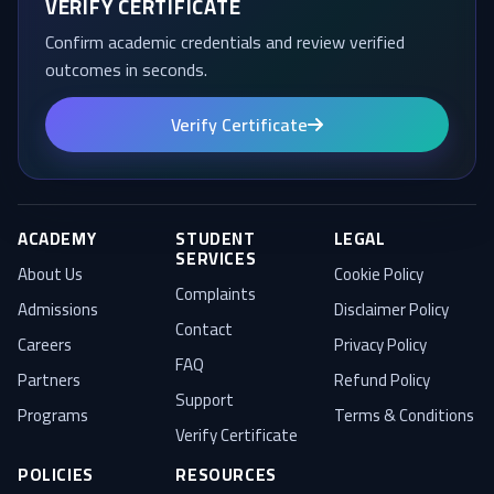
VERIFY CERTIFICATE
Confirm academic credentials and review verified
outcomes in seconds.
Verify Certificate
ACADEMY
STUDENT
LEGAL
SERVICES
About Us
Cookie Policy
Complaints
Admissions
Disclaimer Policy
Contact
Careers
Privacy Policy
FAQ
Partners
Refund Policy
Support
Programs
Terms & Conditions
Verify Certificate
POLICIES
RESOURCES