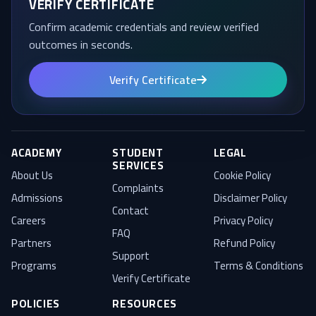
VERIFY CERTIFICATE
Confirm academic credentials and review verified
outcomes in seconds.
Verify Certificate
ACADEMY
STUDENT
LEGAL
SERVICES
About Us
Cookie Policy
Complaints
Admissions
Disclaimer Policy
Contact
Careers
Privacy Policy
FAQ
Partners
Refund Policy
Support
Programs
Terms & Conditions
Verify Certificate
POLICIES
RESOURCES