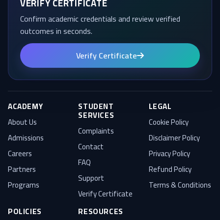
VERIFY CERTIFICATE
Confirm academic credentials and review verified
outcomes in seconds.
Verify Certificate
ACADEMY
STUDENT
LEGAL
SERVICES
About Us
Cookie Policy
Complaints
Admissions
Disclaimer Policy
Contact
Careers
Privacy Policy
FAQ
Partners
Refund Policy
Support
Programs
Terms & Conditions
Verify Certificate
POLICIES
RESOURCES