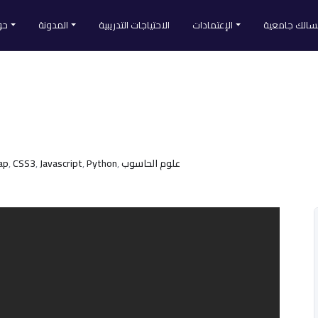
الك جامعية
الإعتمادات
الاحتياجات التدريبية
المدونة
حو
About
النجاح الوظيفي
نظام إدارة الجودة الداخلية IQM
س
إعتماد IAO
تطوير الذات
ما يميزنا
علم النفس
تواصل معن
علوم وتكنولوجيا
أخبارنا
ap
,
CSS3
,
Javascript
,
Python
,
علوم الحاسوب
البرمجة
استخدام ا
التعليم
الأسرة
كل التصنيفات