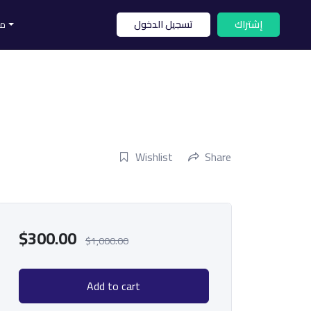
إشتراك
تسجيل الدخول
مس
بكالوريو
ماجستير
دكتوراه
Wishlist
Share
$
300.00
$
1,000.00
Add to cart