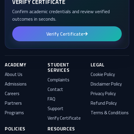
VERIFY CERTIFICATE
Confirm academic credentials and review verified
outcomes in seconds.
Verify Certificate
ACADEMY
STUDENT
LEGAL
SERVICES
About Us
Cookie Policy
Complaints
Admissions
Disclaimer Policy
Contact
Careers
Privacy Policy
FAQ
Partners
Refund Policy
Support
Programs
Terms & Conditions
Verify Certificate
POLICIES
RESOURCES