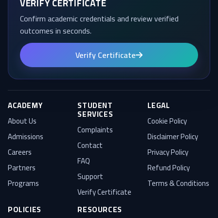
VERIFY CERTIFICATE
Confirm academic credentials and review verified
outcomes in seconds.
Verify Certificate
ACADEMY
STUDENT
LEGAL
SERVICES
About Us
Cookie Policy
Complaints
Admissions
Disclaimer Policy
Contact
Careers
Privacy Policy
FAQ
Partners
Refund Policy
Support
Programs
Terms & Conditions
Verify Certificate
POLICIES
RESOURCES