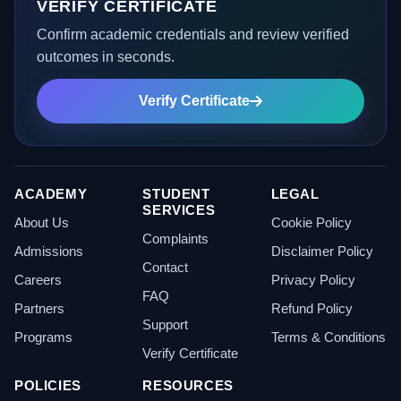
VERIFY CERTIFICATE
Confirm academic credentials and review verified
outcomes in seconds.
Verify Certificate
ACADEMY
STUDENT
LEGAL
SERVICES
About Us
Cookie Policy
Complaints
Admissions
Disclaimer Policy
Contact
Careers
Privacy Policy
FAQ
Partners
Refund Policy
Support
Programs
Terms & Conditions
Verify Certificate
POLICIES
RESOURCES