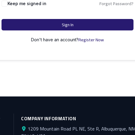
Forgot Password?
Keep me signed in
Sign In
Register Now
Don't have an account?
y
COMPANY INFORMATION
1209 Mountain Road PL NE, Ste R, Albuquerque, N