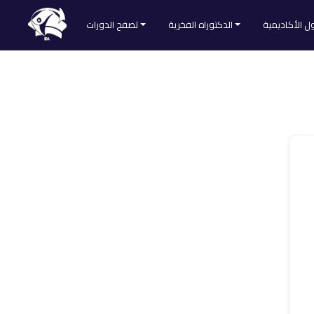
ل الأكاديمية
الدكتوراه الفخرية
تصفح الدورات
طلب الحصول على الدكتوراه الفخرية
تصفح كل الدورات
Divider
لائحة المقبولين
التنمية الذاتية
ا
الطب والتغذية
العلوم الشرعية
لمنصة
اللغات والآداب
علم النفس والاجتماع
علوم التدريس
علوم التسويق
علوم الحاسوب